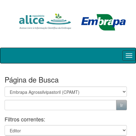
Skip
navigation
Página de Busca
Filtros correntes: