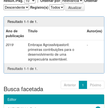
Result./Pág.
|
Ordenar por
Ordenar
Registro(s)
Resultado 1-1 de 1.
Ano de
Título
Autor(es)
publicação
2019
Embrapa Agrossilvipastoril:
-
primeiras contribuições para o
desenvolvimento de uma
agropecuária sustentável.
Resultado 1-1 de 1.
Anterior
1
Póximo
Busca facetada
Editor