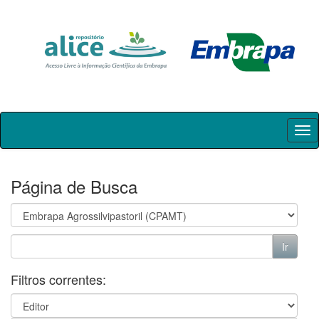
Skip
navigation
Página de Busca
Filtros correntes: