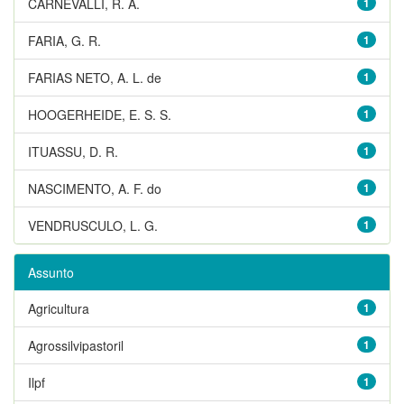
CARNEVALLI, R. A.
1
FARIA, G. R.
1
FARIAS NETO, A. L. de
1
HOOGERHEIDE, E. S. S.
1
ITUASSU, D. R.
1
NASCIMENTO, A. F. do
1
VENDRUSCULO, L. G.
1
Assunto
Agricultura
1
Agrossilvipastoril
1
Ilpf
1