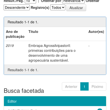
Result./Pág.
|
Ordenar por
Ordenar
Registro(s)
Resultado 1-1 de 1.
Ano de
Título
Autor(es)
publicação
2019
Embrapa Agrossilvipastoril:
-
primeiras contribuições para o
desenvolvimento de uma
agropecuária sustentável.
Resultado 1-1 de 1.
Anterior
1
Póximo
Busca facetada
Editor