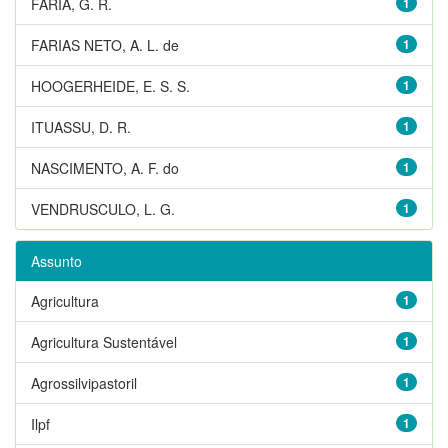
FARIA, G. R.
1
FARIAS NETO, A. L. de
1
HOOGERHEIDE, E. S. S.
1
ITUASSU, D. R.
1
NASCIMENTO, A. F. do
1
VENDRUSCULO, L. G.
1
Assunto
Agricultura
1
Agricultura Sustentável
1
Agrossilvipastoril
1
Ilpf
1