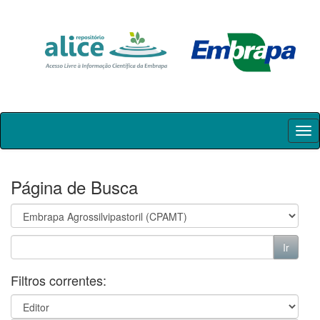
Skip
navigation
Página de Busca
Filtros correntes: