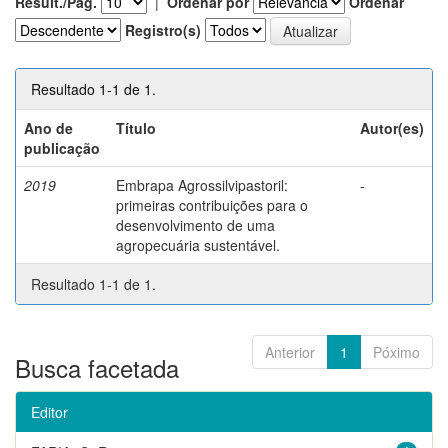
Result./Pág.
|
Ordenar por
Ordenar
Registro(s)
Resultado 1-1 de 1.
Ano de
Título
Autor(es)
publicação
2019
Embrapa Agrossilvipastoril:
-
primeiras contribuições para o
desenvolvimento de uma
agropecuária sustentável.
Resultado 1-1 de 1.
Anterior
1
Póximo
Busca facetada
Editor