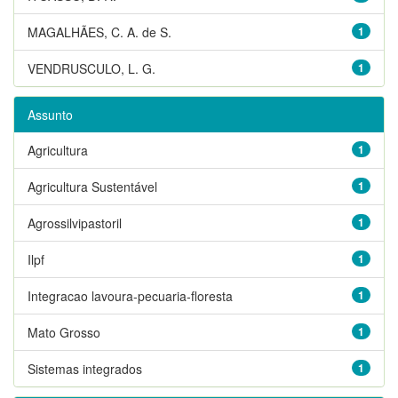
MAGALHÃES, C. A. de S.
1
VENDRUSCULO, L. G.
1
Assunto
Agricultura
1
Agricultura Sustentável
1
Agrossilvipastoril
1
Ilpf
1
Integracao lavoura-pecuaria-floresta
1
Mato Grosso
1
Sistemas integrados
1