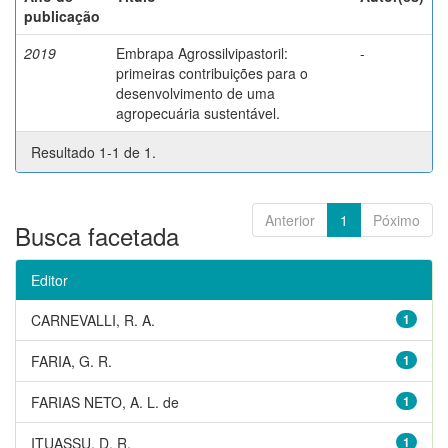
publicação
2019
Embrapa Agrossilvipastoril:
-
primeiras contribuições para o
desenvolvimento de uma
agropecuária sustentável.
Resultado 1-1 de 1.
Anterior
1
Póximo
Busca facetada
Editor
CARNEVALLI, R. A.
1
FARIA, G. R.
1
FARIAS NETO, A. L. de
1
ITUASSU, D. R.
1