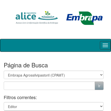
Skip
navigation
Página de Busca
Filtros correntes: