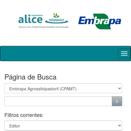
Skip
navigation
Página de Busca
Filtros correntes: