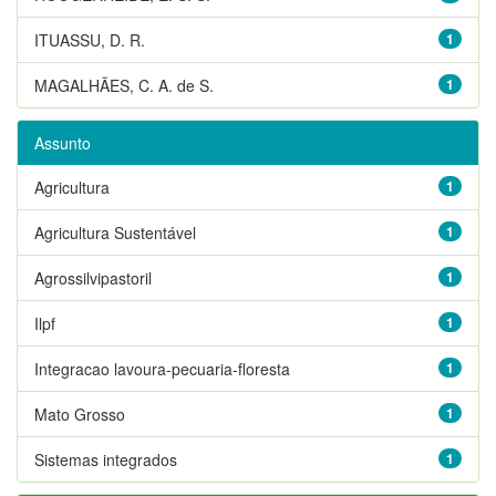
ITUASSU, D. R.
1
MAGALHÃES, C. A. de S.
1
Assunto
Agricultura
1
Agricultura Sustentável
1
Agrossilvipastoril
1
Ilpf
1
Integracao lavoura-pecuaria-floresta
1
Mato Grosso
1
Sistemas integrados
1