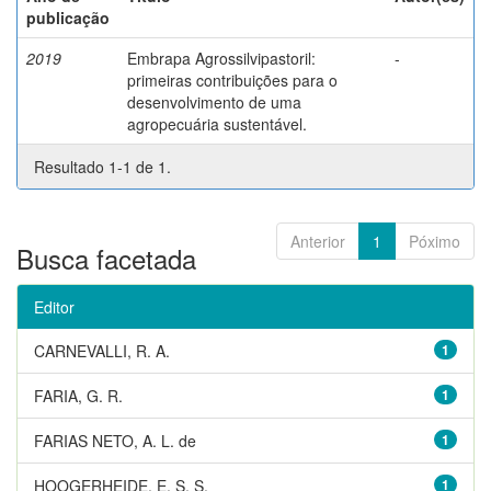
publicação
2019
Embrapa Agrossilvipastoril:
-
primeiras contribuições para o
desenvolvimento de uma
agropecuária sustentável.
Resultado 1-1 de 1.
Anterior
1
Póximo
Busca facetada
Editor
CARNEVALLI, R. A.
1
FARIA, G. R.
1
FARIAS NETO, A. L. de
1
HOOGERHEIDE, E. S. S.
1