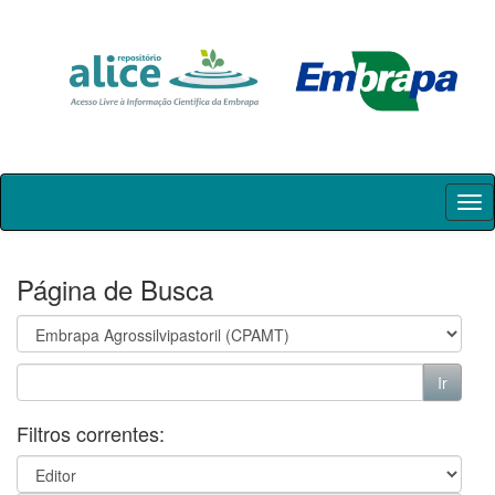
Skip
navigation
Página de Busca
Filtros correntes: