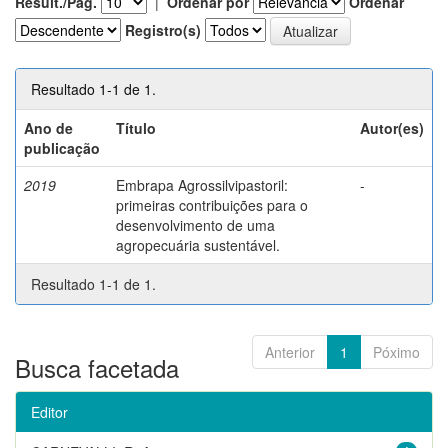
Result./Pág.
|
Ordenar por
Ordenar
Registro(s)
Resultado 1-1 de 1.
Ano de
Título
Autor(es)
publicação
2019
Embrapa Agrossilvipastoril:
-
primeiras contribuições para o
desenvolvimento de uma
agropecuária sustentável.
Resultado 1-1 de 1.
Anterior
1
Póximo
Busca facetada
Editor