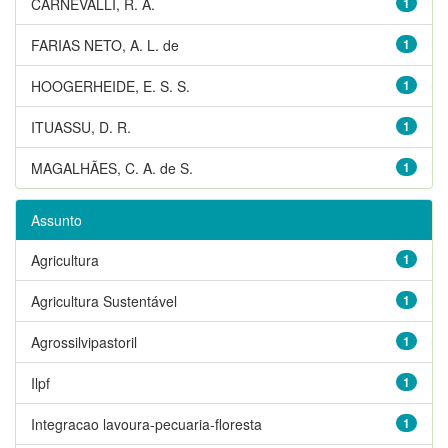
CARNEVALLI, R. A.
1
FARIAS NETO, A. L. de
1
HOOGERHEIDE, E. S. S.
1
ITUASSU, D. R.
1
MAGALHÃES, C. A. de S.
1
Assunto
Agricultura
1
Agricultura Sustentável
1
Agrossilvipastoril
1
Ilpf
1
Integracao lavoura-pecuaria-floresta
1