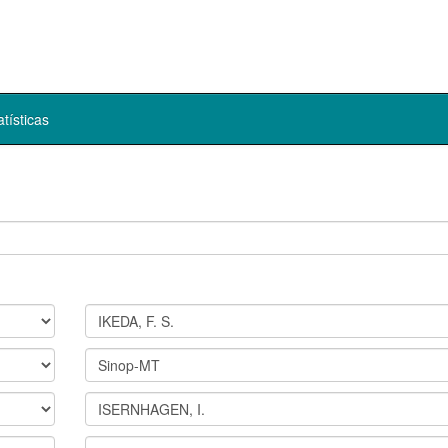
atísticas