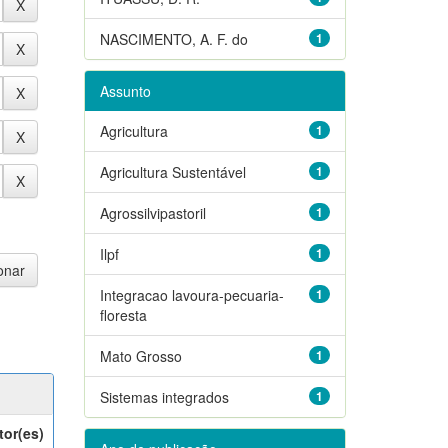
NASCIMENTO, A. F. do
1
Assunto
Agricultura
1
Agricultura Sustentável
1
Agrossilvipastoril
1
Ilpf
1
Integracao lavoura-pecuaria-
1
floresta
Mato Grosso
1
Sistemas integrados
1
tor(es)