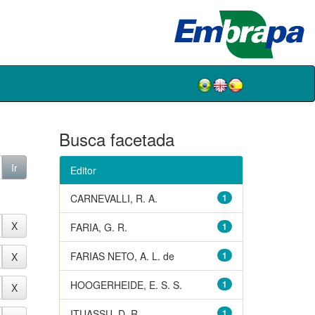
Busca facetada
Editor
CARNEVALLI, R. A.
1
FARIA, G. R.
1
FARIAS NETO, A. L. de
1
HOOGERHEIDE, E. S. S.
1
ITUASSU, D. R.
1