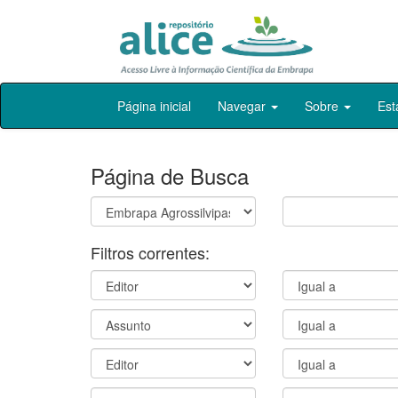
Skip
Página inicial
Navegar
Sobre
Est
navigation
Página de Busca
Filtros correntes: