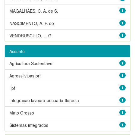
MAGALHÃES, C. A. de S.
1
NASCIMENTO, A. F. do
1
VENDRUSCULO, L. G.
1
Assunto
Agricultura Sustentável
1
Agrossilvipastoril
1
Ilpf
1
Integracao lavoura-pecuaria-floresta
1
Mato Grosso
1
Sistemas integrados
1