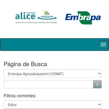
Skip
navigation
Página de Busca
Filtros correntes: