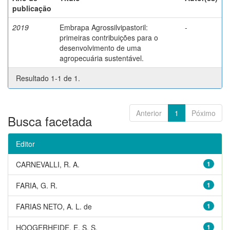
publicação
2019
Embrapa Agrossilvipastoril:
-
primeiras contribuições para o
desenvolvimento de uma
agropecuária sustentável.
Resultado 1-1 de 1.
Anterior
1
Póximo
Busca facetada
Editor
CARNEVALLI, R. A.
1
FARIA, G. R.
1
FARIAS NETO, A. L. de
1
HOOGERHEIDE, E. S. S.
1