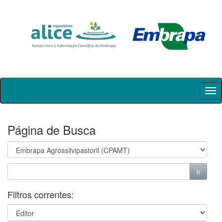
Skip
navigation
Página de Busca
Filtros correntes: