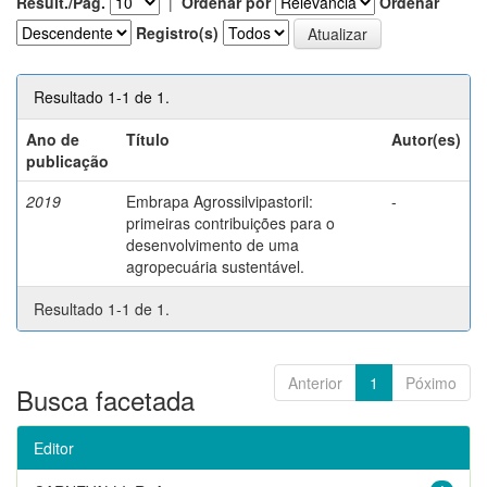
Result./Pág.
|
Ordenar por
Ordenar
Registro(s)
Resultado 1-1 de 1.
Ano de
Título
Autor(es)
publicação
2019
Embrapa Agrossilvipastoril:
-
primeiras contribuições para o
desenvolvimento de uma
agropecuária sustentável.
Resultado 1-1 de 1.
Anterior
1
Póximo
Busca facetada
Editor