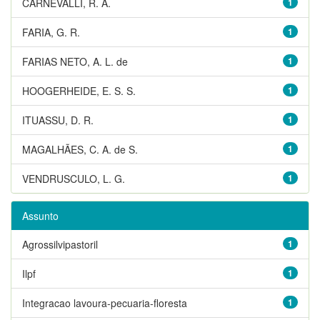
CARNEVALLI, R. A.
1
FARIA, G. R.
1
FARIAS NETO, A. L. de
1
HOOGERHEIDE, E. S. S.
1
ITUASSU, D. R.
1
MAGALHÃES, C. A. de S.
1
VENDRUSCULO, L. G.
1
Assunto
Agrossilvipastoril
1
Ilpf
1
Integracao lavoura-pecuaria-floresta
1