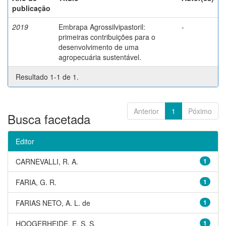
publicação
2019
Embrapa Agrossilvipastoril:
-
primeiras contribuições para o
desenvolvimento de uma
agropecuária sustentável.
Resultado 1-1 de 1.
Anterior
1
Póximo
Busca facetada
Editor
CARNEVALLI, R. A.
1
FARIA, G. R.
1
FARIAS NETO, A. L. de
1
HOOGERHEIDE, E. S. S.
1