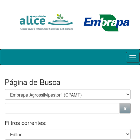
Skip
navigation
Página de Busca
Filtros correntes: