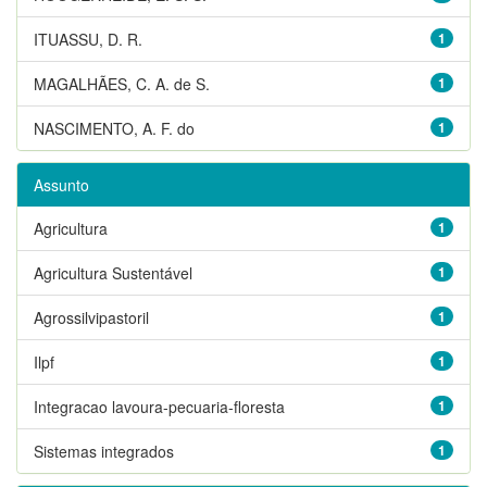
ITUASSU, D. R.
1
MAGALHÃES, C. A. de S.
1
NASCIMENTO, A. F. do
1
Assunto
Agricultura
1
Agricultura Sustentável
1
Agrossilvipastoril
1
Ilpf
1
Integracao lavoura-pecuaria-floresta
1
Sistemas integrados
1