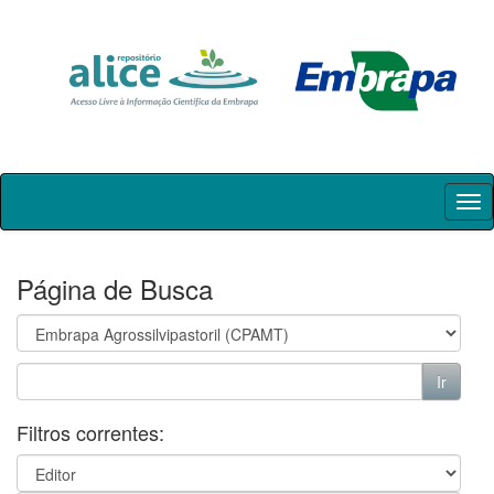
Skip
navigation
Página de Busca
Filtros correntes: