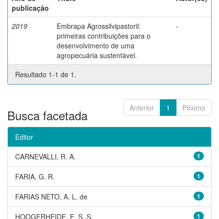
publicação
2019
Embrapa Agrossilvipastoril:
-
primeiras contribuições para o
desenvolvimento de uma
agropecuária sustentável.
Resultado 1-1 de 1.
Anterior
1
Póximo
Busca facetada
Editor
CARNEVALLI, R. A.
1
FARIA, G. R.
1
FARIAS NETO, A. L. de
1
HOOGERHEIDE, E. S. S.
1