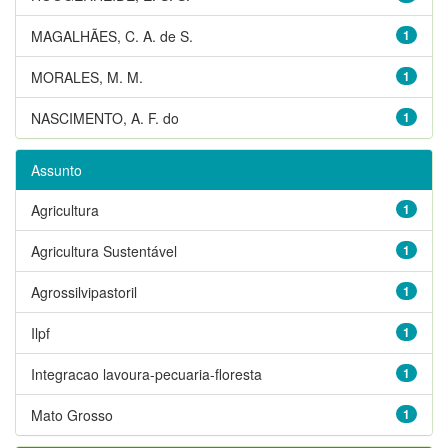
MAGALHÃES, C. A. de S.
1
MORALES, M. M.
1
NASCIMENTO, A. F. do
1
Assunto
Agricultura
1
Agricultura Sustentável
1
Agrossilvipastoril
1
Ilpf
1
Integracao lavoura-pecuaria-floresta
1
Mato Grosso
1