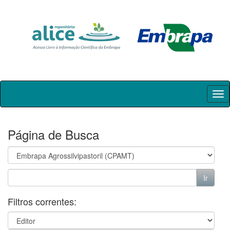
Skip
navigation
Página de Busca
Filtros correntes: