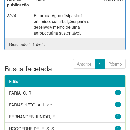
publicação
2019
Embrapa Agrossilvipastoril:
-
primeiras contribuições para o
desenvolvimento de uma
agropecuária sustentável.
Resultado 1-1 de 1.
Anterior
1
Póximo
Busca facetada
Editor
FARIA, G. R.
1
FARIAS NETO, A. L. de
1
FERNANDES JUNIOR, F.
1
HOOGERHEIDE, E. S. S.
1