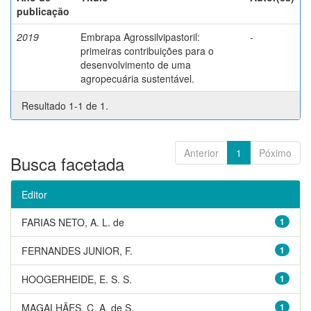
publicação
2019
Embrapa Agrossilvipastoril:
-
primeiras contribuições para o
desenvolvimento de uma
agropecuária sustentável.
Resultado 1-1 de 1.
Anterior
1
Póximo
Busca facetada
Editor
FARIAS NETO, A. L. de
1
FERNANDES JUNIOR, F.
1
HOOGERHEIDE, E. S. S.
1
MAGALHÃES, C. A. de S.
1