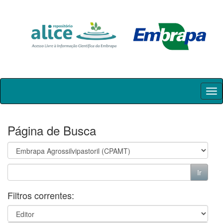
Skip
navigation
Página de Busca
Filtros correntes: