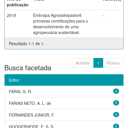
publicação
2019
Embrapa Agrossilvipastoril:
-
primeiras contribuições para o
desenvolvimento de uma
agropecuária sustentável.
Resultado 1-1 de 1.
Anterior
1
Póximo
Busca facetada
Editor
FARIA, G. R.
1
FARIAS NETO, A. L. de
1
FERNANDES JUNIOR, F.
1
HOOGERHEIDE, E. S. S.
1