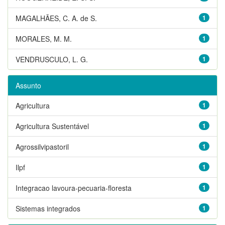
MAGALHÃES, C. A. de S.
1
MORALES, M. M.
1
VENDRUSCULO, L. G.
1
Assunto
Agricultura
1
Agricultura Sustentável
1
Agrossilvipastoril
1
Ilpf
1
Integracao lavoura-pecuaria-floresta
1
Sistemas integrados
1