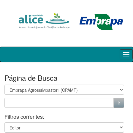
Skip
navigation
Página de Busca
Filtros correntes: