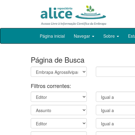
Skip
Página inicial
Navegar
Sobre
Est
navigation
Página de Busca
Filtros correntes: