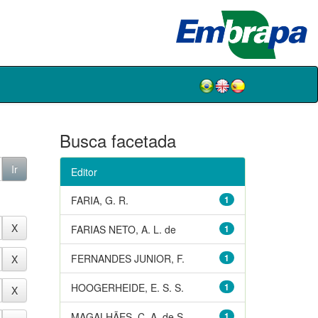
Busca facetada
Editor
FARIA, G. R.
1
FARIAS NETO, A. L. de
1
FERNANDES JUNIOR, F.
1
HOOGERHEIDE, E. S. S.
1
MAGALHÃES, C. A. de S.
1