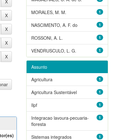
MORALES, M. M.
1
NASCIMENTO, A. F. do
1
ROSSONI, A. L.
1
VENDRUSCULO, L. G.
1
Assunto
Agricultura
1
Agricultura Sustentável
1
Ilpf
1
Integracao lavoura-pecuaria-
1
floresta
tor(es)
Sistemas integrados
1