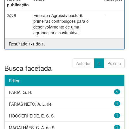
publicação
2019
Embrapa Agrossilvipastoril:
-
primeiras contribuições para o
desenvolvimento de uma
agropecuária sustentável.
Resultado 1-1 de 1.
Anterior
1
Póximo
Busca facetada
Editor
FARIA, G. R.
1
FARIAS NETO, A. L. de
1
HOOGERHEIDE, E. S. S.
1
MAGALHÃES, C. A. de S.
1