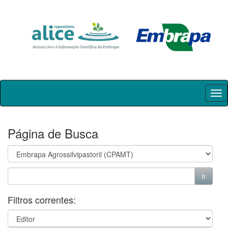
Skip
navigation
Página de Busca
Filtros correntes: