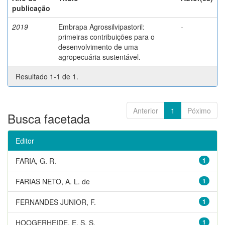
publicação
2019
Embrapa Agrossilvipastoril:
-
primeiras contribuições para o
desenvolvimento de uma
agropecuária sustentável.
Resultado 1-1 de 1.
Anterior
1
Póximo
Busca facetada
Editor
FARIA, G. R.
1
FARIAS NETO, A. L. de
1
FERNANDES JUNIOR, F.
1
HOOGERHEIDE, E. S. S.
1