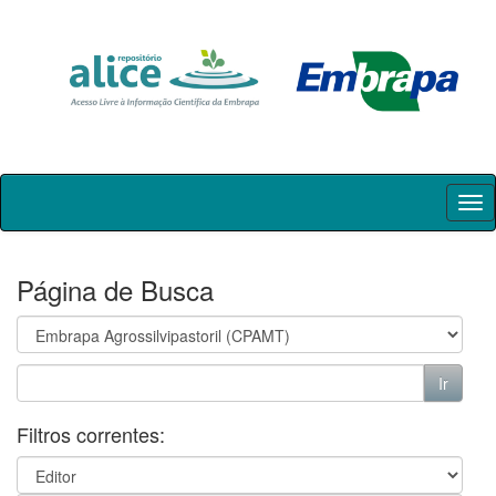
Skip
navigation
Página de Busca
Filtros correntes: