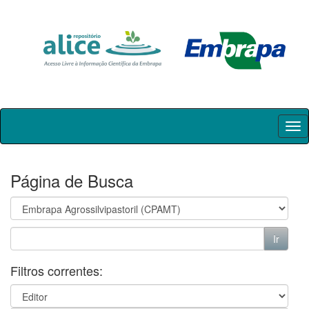
Skip
navigation
Página de Busca
Filtros correntes: