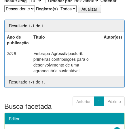
Result./Pág.
|
Ordenar por
Ordenar
Registro(s)
Resultado 1-1 de 1.
Ano de
Título
Autor(es)
publicação
2019
Embrapa Agrossilvipastoril:
-
primeiras contribuições para o
desenvolvimento de uma
agropecuária sustentável.
Resultado 1-1 de 1.
Anterior
1
Póximo
Busca facetada
Editor