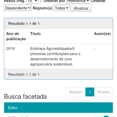
Result./Pág.
|
Ordenar por
Ordenar
Registro(s)
Resultado 1-1 de 1.
Ano de
Título
Autor(es)
publicação
2019
Embrapa Agrossilvipastoril:
-
primeiras contribuições para o
desenvolvimento de uma
agropecuária sustentável.
Resultado 1-1 de 1.
Anterior
1
Póximo
Busca facetada
Editor