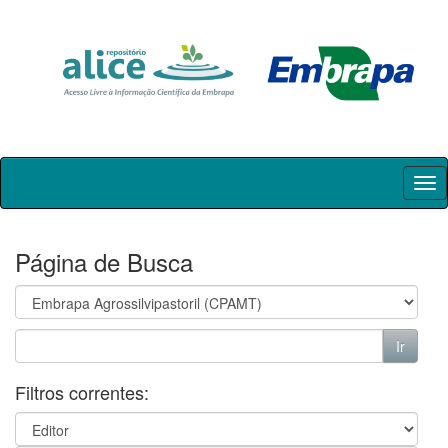
Skip
navigation
Página de Busca
Filtros correntes: