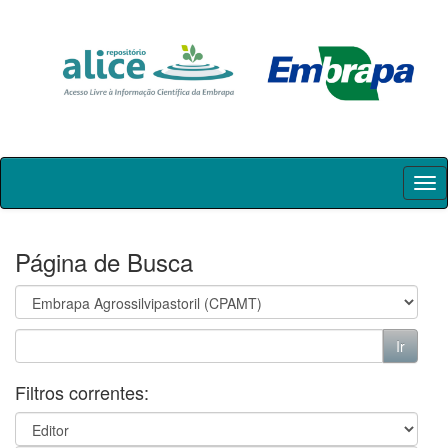
Skip
navigation
Página de Busca
Filtros correntes: