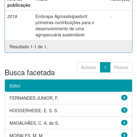
publicação
2019
Embrapa Agrossilvipastoril:
-
primeiras contribuições para o
desenvolvimento de uma
agropecuária sustentável.
Resultado 1-1 de 1.
Anterior
1
Póximo
Busca facetada
Editor
FERNANDES JUNIOR, F.
1
HOOGERHEIDE, E. S. S.
1
MAGALHÃES, C. A. de S.
1
MORALES, M. M.
1