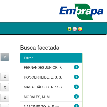
Busca facetada
Editor
FERNANDES JUNIOR, F.
1
HOOGERHEIDE, E. S. S.
1
MAGALHÃES, C. A. de S.
1
MORALES, M. M.
1
NASCIMENTO, A. F. do
1