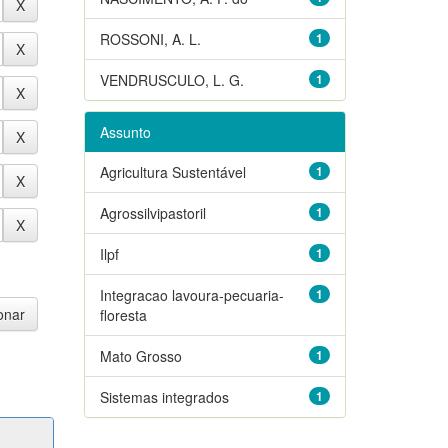
ROSSONI, A. L.
1
VENDRUSCULO, L. G.
1
Assunto
Agricultura Sustentável
1
Agrossilvipastoril
1
Ilpf
1
Integracao lavoura-pecuaria-
1
floresta
Mato Grosso
1
Sistemas integrados
1