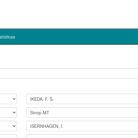
atísticas