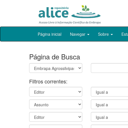
Skip
Página inicial
Navegar
Sobre
Est
navigation
Página de Busca
Filtros correntes: