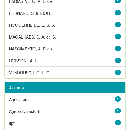
FARIAS NETO, A. L. de
1
FERNANDES JUNIOR, F.
1
HOOGERHEIDE, E. S. S.
1
MAGALHÃES, C. A. de S.
1
NASCIMENTO, A. F. do
1
ROSSONI, A. L.
1
VENDRUSCULO, L. G.
1
Assunto
Agricultura
1
Agrossilvipastoril
1
Ilpf
1