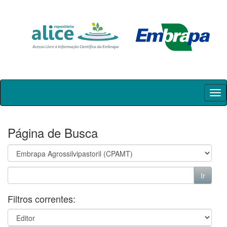
Skip
navigation
Página de Busca
Filtros correntes: