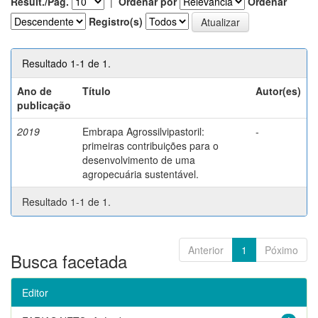
Result./Pág.
|
Ordenar por
Ordenar
Registro(s)
Resultado 1-1 de 1.
Ano de
Título
Autor(es)
publicação
2019
Embrapa Agrossilvipastoril:
-
primeiras contribuições para o
desenvolvimento de uma
agropecuária sustentável.
Resultado 1-1 de 1.
Anterior
1
Póximo
Busca facetada
Editor