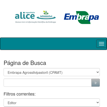
Skip
navigation
Página de Busca
Filtros correntes: