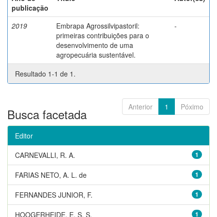
publicação
2019
Embrapa Agrossilvipastoril:
-
primeiras contribuições para o
desenvolvimento de uma
agropecuária sustentável.
Resultado 1-1 de 1.
Anterior
1
Póximo
Busca facetada
Editor
CARNEVALLI, R. A.
1
FARIAS NETO, A. L. de
1
FERNANDES JUNIOR, F.
1
HOOGERHEIDE, E. S. S.
1