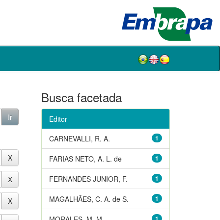
Busca facetada
Editor
CARNEVALLI, R. A.
1
FARIAS NETO, A. L. de
1
FERNANDES JUNIOR, F.
1
MAGALHÃES, C. A. de S.
1
MORALES, M. M.
1