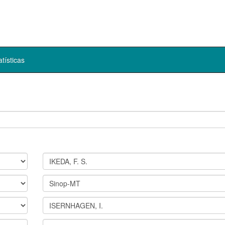
atísticas