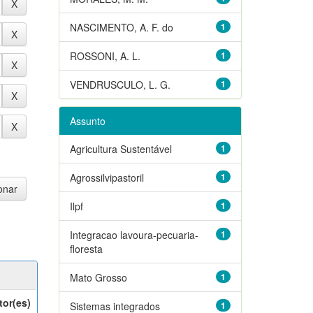
NASCIMENTO, A. F. do
1
ROSSONI, A. L.
1
VENDRUSCULO, L. G.
1
Assunto
Agricultura Sustentável
1
Agrossilvipastoril
1
Ilpf
1
Integracao lavoura-pecuaria-
1
floresta
Mato Grosso
1
tor(es)
Sistemas integrados
1