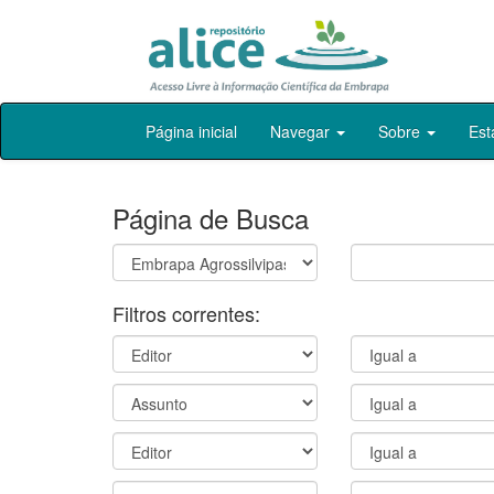
Skip
Página inicial
Navegar
Sobre
Est
navigation
Página de Busca
Filtros correntes: