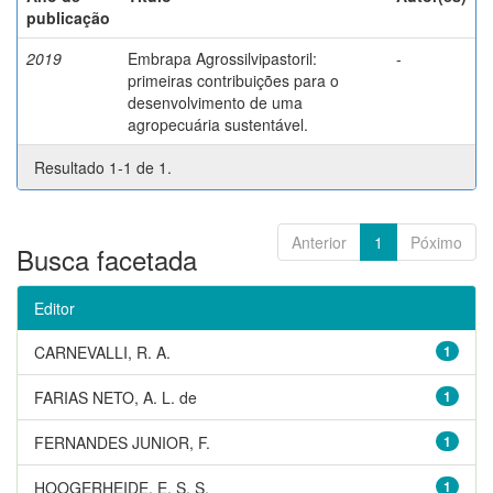
publicação
2019
Embrapa Agrossilvipastoril:
-
primeiras contribuições para o
desenvolvimento de uma
agropecuária sustentável.
Resultado 1-1 de 1.
Anterior
1
Póximo
Busca facetada
Editor
CARNEVALLI, R. A.
1
FARIAS NETO, A. L. de
1
FERNANDES JUNIOR, F.
1
HOOGERHEIDE, E. S. S.
1