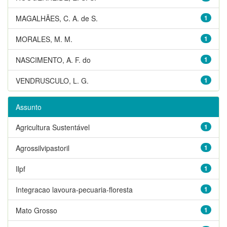
MAGALHÃES, C. A. de S.
1
MORALES, M. M.
1
NASCIMENTO, A. F. do
1
VENDRUSCULO, L. G.
1
Assunto
Agricultura Sustentável
1
Agrossilvipastoril
1
Ilpf
1
Integracao lavoura-pecuaria-floresta
1
Mato Grosso
1