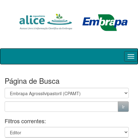
Skip
navigation
Página de Busca
Filtros correntes: