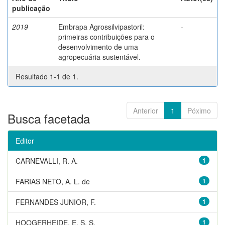
publicação
2019
Embrapa Agrossilvipastoril:
-
primeiras contribuições para o
desenvolvimento de uma
agropecuária sustentável.
Resultado 1-1 de 1.
Anterior
1
Póximo
Busca facetada
Editor
CARNEVALLI, R. A.
1
FARIAS NETO, A. L. de
1
FERNANDES JUNIOR, F.
1
HOOGERHEIDE, E. S. S.
1