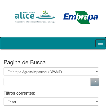
Skip
navigation
Página de Busca
Filtros correntes: