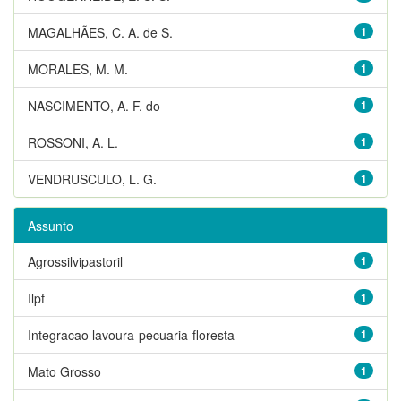
MAGALHÃES, C. A. de S.
1
MORALES, M. M.
1
NASCIMENTO, A. F. do
1
ROSSONI, A. L.
1
VENDRUSCULO, L. G.
1
Assunto
Agrossilvipastoril
1
Ilpf
1
Integracao lavoura-pecuaria-floresta
1
Mato Grosso
1