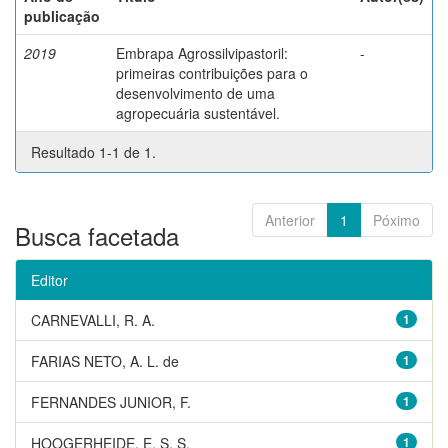
publicação
2019
Embrapa Agrossilvipastoril:
-
primeiras contribuições para o
desenvolvimento de uma
agropecuária sustentável.
Resultado 1-1 de 1.
Anterior
1
Póximo
Busca facetada
Editor
CARNEVALLI, R. A.
1
FARIAS NETO, A. L. de
1
FERNANDES JUNIOR, F.
1
HOOGERHEIDE, E. S. S.
1