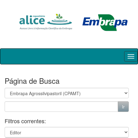
Skip
navigation
Página de Busca
Filtros correntes: