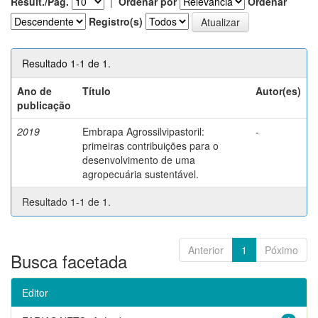
Result./Pág.
|
Ordenar por
Ordenar
Registro(s)
Resultado 1-1 de 1.
Ano de
Título
Autor(es)
publicação
2019
Embrapa Agrossilvipastoril:
-
primeiras contribuições para o
desenvolvimento de uma
agropecuária sustentável.
Resultado 1-1 de 1.
Anterior
1
Póximo
Busca facetada
Editor