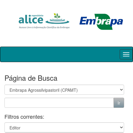
Skip
navigation
Página de Busca
Filtros correntes: