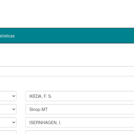
atísticas