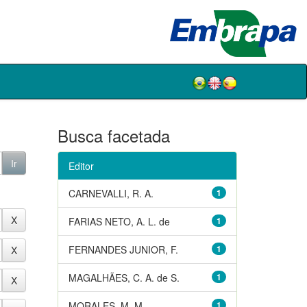
Busca facetada
Editor
CARNEVALLI, R. A.
1
FARIAS NETO, A. L. de
1
FERNANDES JUNIOR, F.
1
MAGALHÃES, C. A. de S.
1
MORALES, M. M.
1