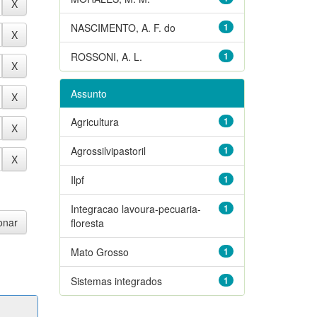
NASCIMENTO, A. F. do
1
ROSSONI, A. L.
1
Assunto
Agricultura
1
Agrossilvipastoril
1
Ilpf
1
Integracao lavoura-pecuaria-
1
floresta
Mato Grosso
1
Sistemas integrados
1