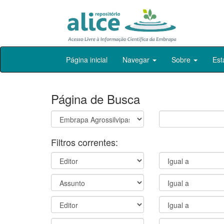
Skip
Página inicial
Navegar
Sobre
Est
navigation
Página de Busca
Filtros correntes: