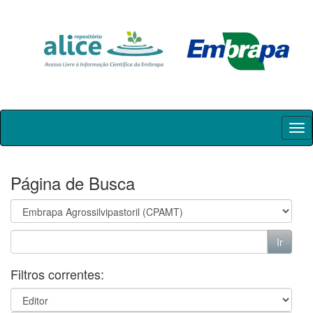
Skip
navigation
Página de Busca
Filtros correntes: