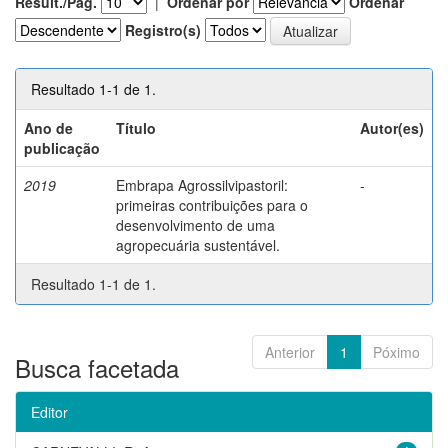
Result./Pág.
|
Ordenar por
Ordenar
Registro(s)
Resultado 1-1 de 1.
Ano de
Título
Autor(es)
publicação
2019
Embrapa Agrossilvipastoril:
-
primeiras contribuições para o
desenvolvimento de uma
agropecuária sustentável.
Resultado 1-1 de 1.
Anterior
1
Póximo
Busca facetada
Editor