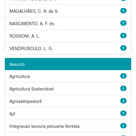
MAGALHÃES, C. A. de S.
1
NASCIMENTO, A. F. do
1
ROSSONI, A. L.
1
VENDRUSCULO, L. G.
1
Assunto
Agricultura
1
Agricultura Sustentável
1
Agrossilvipastoril
1
Ilpf
1
Integracao lavoura-pecuaria-floresta
1