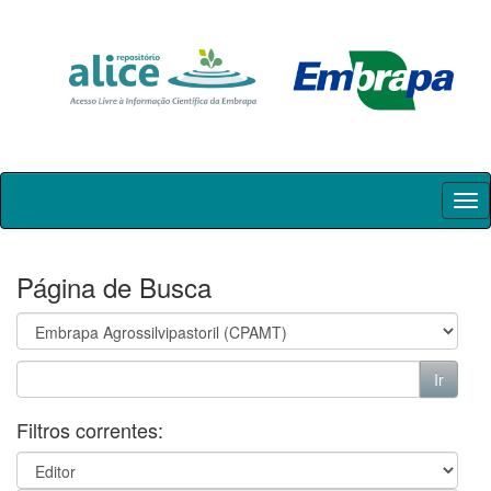
Skip
navigation
Página de Busca
Filtros correntes: