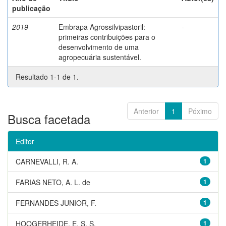
publicação
2019
Embrapa Agrossilvipastoril:
-
primeiras contribuições para o
desenvolvimento de uma
agropecuária sustentável.
Resultado 1-1 de 1.
Anterior
1
Póximo
Busca facetada
Editor
CARNEVALLI, R. A.
1
FARIAS NETO, A. L. de
1
FERNANDES JUNIOR, F.
1
HOOGERHEIDE, E. S. S.
1