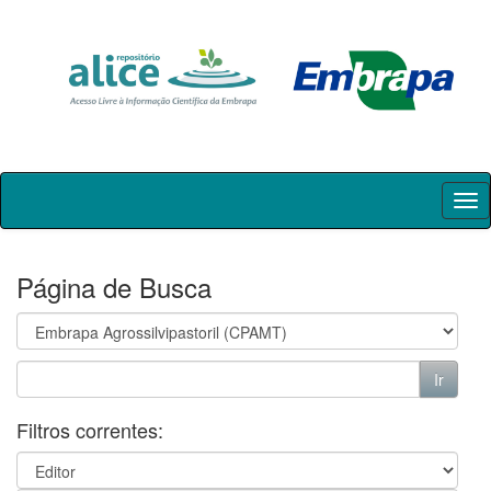
Skip
navigation
Página de Busca
Filtros correntes: