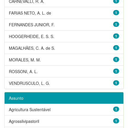
CARNEVALLI, R. A.
1
FARIAS NETO, A. L. de
1
FERNANDES JUNIOR, F.
1
HOOGERHEIDE, E. S. S.
1
MAGALHÃES, C. A. de S.
1
MORALES, M. M.
1
ROSSONI, A. L.
1
VENDRUSCULO, L. G.
1
Assunto
Agricultura Sustentável
1
Agrossilvipastoril
1