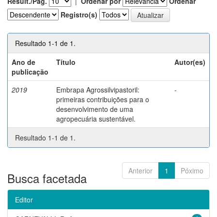
Result./Pág.
|
Ordenar por
Ordenar
Registro(s)
Resultado 1-1 de 1.
Ano de
Título
Autor(es)
publicação
2019
Embrapa Agrossilvipastoril:
-
primeiras contribuições para o
desenvolvimento de uma
agropecuária sustentável.
Resultado 1-1 de 1.
Anterior
1
Póximo
Busca facetada
Editor