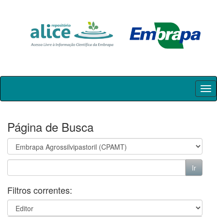
Skip
navigation
Página de Busca
Filtros correntes: