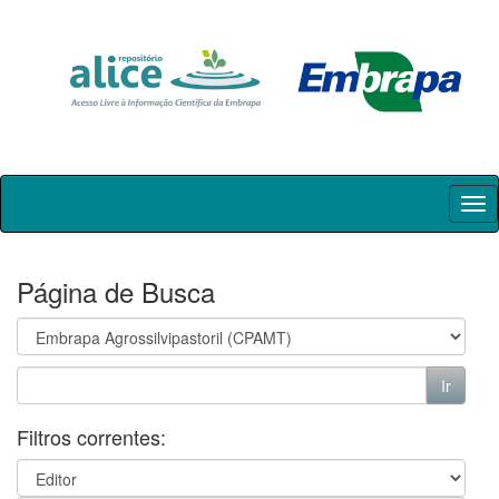
Skip
navigation
Página de Busca
Filtros correntes: