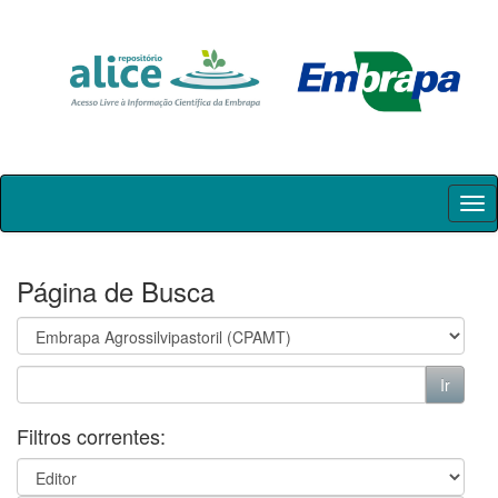
Skip
navigation
Página de Busca
Filtros correntes: