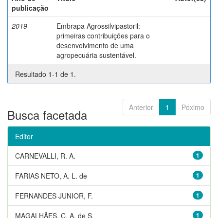
publicação
2019
Embrapa Agrossilvipastoril:
-
primeiras contribuições para o
desenvolvimento de uma
agropecuária sustentável.
Resultado 1-1 de 1.
Anterior
1
Póximo
Busca facetada
Editor
CARNEVALLI, R. A.
1
FARIAS NETO, A. L. de
1
FERNANDES JUNIOR, F.
1
MAGALHÃES, C. A. de S.
1