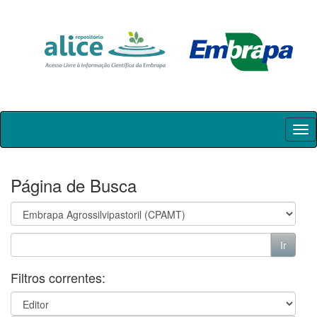
Skip
navigation
Página de Busca
Filtros correntes: