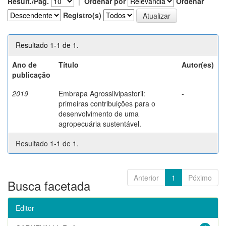
Result./Pág.
|
Ordenar por
Ordenar
Registro(s)
Resultado 1-1 de 1.
Ano de
Título
Autor(es)
publicação
2019
Embrapa Agrossilvipastoril:
-
primeiras contribuições para o
desenvolvimento de uma
agropecuária sustentável.
Resultado 1-1 de 1.
Anterior
1
Póximo
Busca facetada
Editor