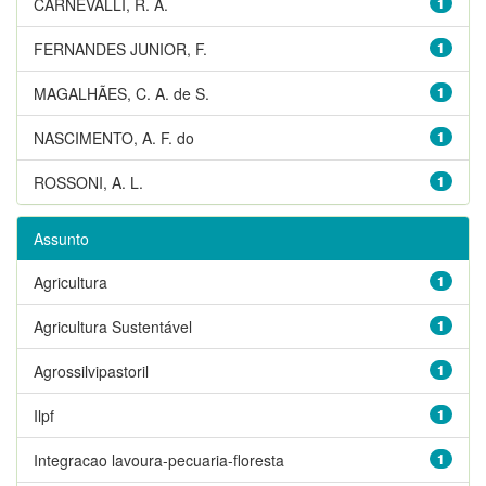
CARNEVALLI, R. A.
1
FERNANDES JUNIOR, F.
1
MAGALHÃES, C. A. de S.
1
NASCIMENTO, A. F. do
1
ROSSONI, A. L.
1
Assunto
Agricultura
1
Agricultura Sustentável
1
Agrossilvipastoril
1
Ilpf
1
Integracao lavoura-pecuaria-floresta
1