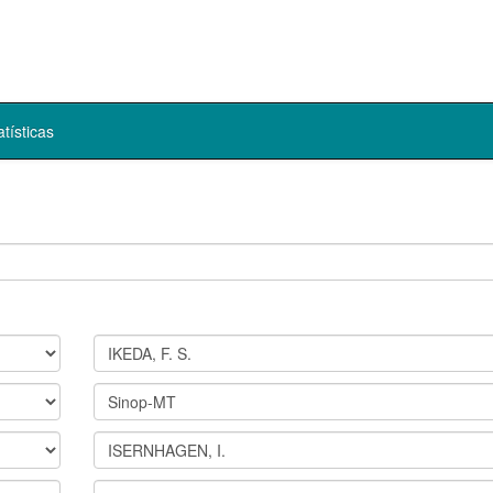
atísticas