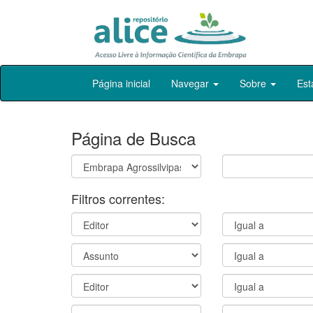
Skip
Página inicial
Navegar
Sobre
Est
navigation
Página de Busca
Filtros correntes: