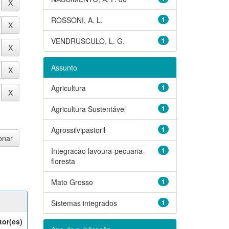
ROSSONI, A. L.
1
VENDRUSCULO, L. G.
1
Assunto
Agricultura
1
Agricultura Sustentável
1
Agrossilvipastoril
1
Integracao lavoura-pecuaria-
1
floresta
Mato Grosso
1
Sistemas integrados
1
tor(es)