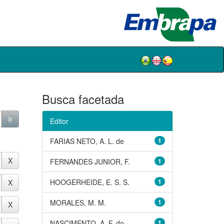
Busca facetada
Editor
FARIAS NETO, A. L. de
1
FERNANDES JUNIOR, F.
1
HOOGERHEIDE, E. S. S.
1
MORALES, M. M.
1
NASCIMENTO, A. F. do
1