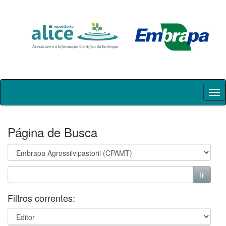
Skip
navigation
Página de Busca
Filtros correntes: