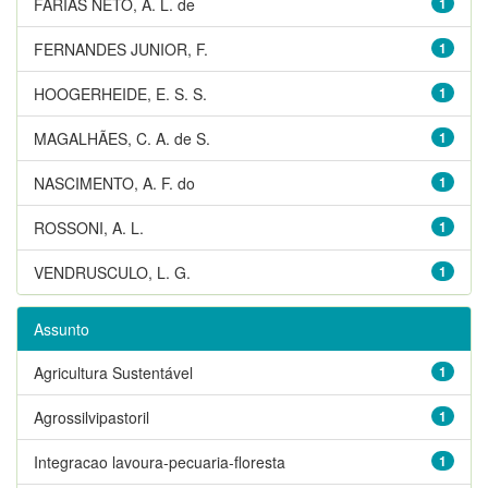
FARIAS NETO, A. L. de
1
FERNANDES JUNIOR, F.
1
HOOGERHEIDE, E. S. S.
1
MAGALHÃES, C. A. de S.
1
NASCIMENTO, A. F. do
1
ROSSONI, A. L.
1
VENDRUSCULO, L. G.
1
Assunto
Agricultura Sustentável
1
Agrossilvipastoril
1
Integracao lavoura-pecuaria-floresta
1