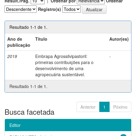
Result./Pág.
|
Ordenar por
Ordenar
Registro(s)
Resultado 1-1 de 1.
Ano de
Título
Autor(es)
publicação
2019
Embrapa Agrossilvipastoril:
-
primeiras contribuições para o
desenvolvimento de uma
agropecuária sustentável.
Resultado 1-1 de 1.
Anterior
1
Póximo
Busca facetada
Editor