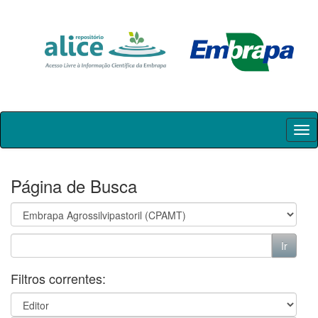
Skip
navigation
Página de Busca
Filtros correntes: