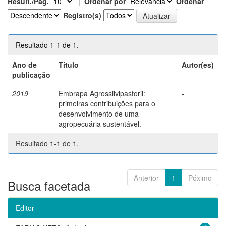
Result./Pág.
|
Ordenar por
Ordenar
Registro(s)
Resultado 1-1 de 1.
Ano de
Título
Autor(es)
publicação
2019
Embrapa Agrossilvipastoril:
-
primeiras contribuições para o
desenvolvimento de uma
agropecuária sustentável.
Resultado 1-1 de 1.
Anterior
1
Póximo
Busca facetada
Editor