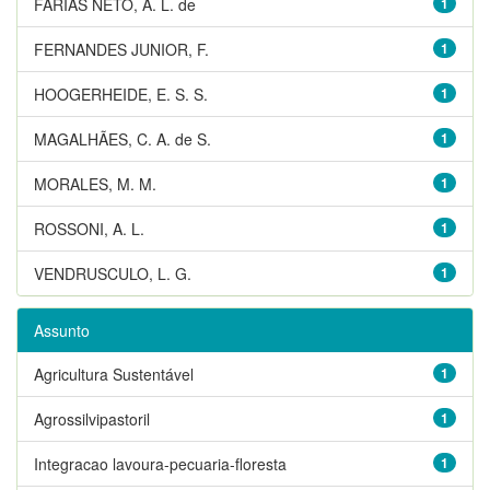
FARIAS NETO, A. L. de
1
FERNANDES JUNIOR, F.
1
HOOGERHEIDE, E. S. S.
1
MAGALHÃES, C. A. de S.
1
MORALES, M. M.
1
ROSSONI, A. L.
1
VENDRUSCULO, L. G.
1
Assunto
Agricultura Sustentável
1
Agrossilvipastoril
1
Integracao lavoura-pecuaria-floresta
1