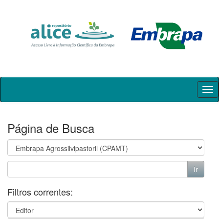
Skip
navigation
Página de Busca
Filtros correntes: