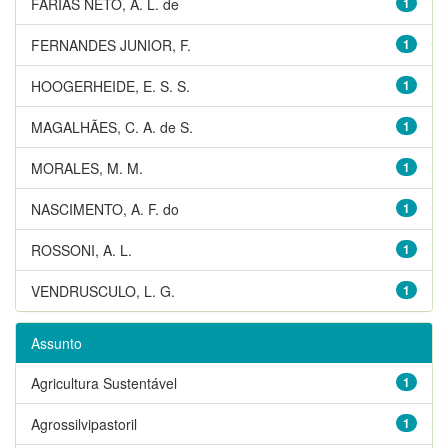
FARIAS NETO, A. L. de
1
FERNANDES JUNIOR, F.
1
HOOGERHEIDE, E. S. S.
1
MAGALHÃES, C. A. de S.
1
MORALES, M. M.
1
NASCIMENTO, A. F. do
1
ROSSONI, A. L.
1
VENDRUSCULO, L. G.
1
Assunto
Agricultura Sustentável
1
Agrossilvipastoril
1