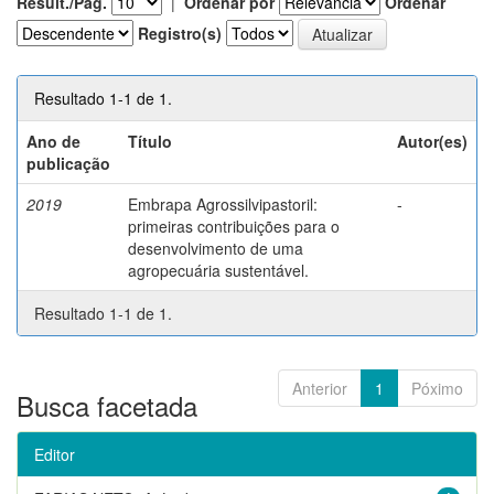
Result./Pág.
|
Ordenar por
Ordenar
Registro(s)
Resultado 1-1 de 1.
Ano de
Título
Autor(es)
publicação
2019
Embrapa Agrossilvipastoril:
-
primeiras contribuições para o
desenvolvimento de uma
agropecuária sustentável.
Resultado 1-1 de 1.
Anterior
1
Póximo
Busca facetada
Editor