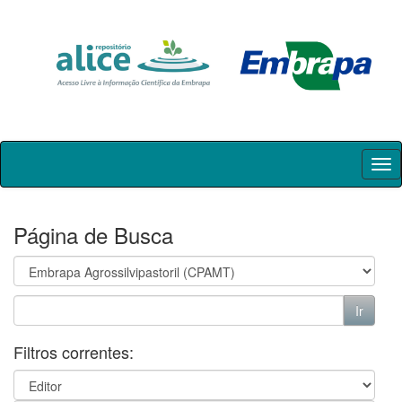
Skip
navigation
Página de Busca
Filtros correntes: