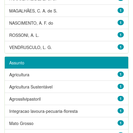
MAGALHÃES, C. A. de S.
1
NASCIMENTO, A. F. do
1
ROSSONI, A. L.
1
VENDRUSCULO, L. G.
1
Assunto
Agricultura
1
Agricultura Sustentável
1
Agrossilvipastoril
1
Integracao lavoura-pecuaria-floresta
1
Mato Grosso
1