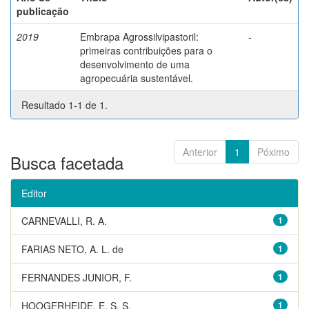
publicação
2019
Embrapa Agrossilvipastoril:
-
primeiras contribuições para o
desenvolvimento de uma
agropecuária sustentável.
Resultado 1-1 de 1.
Anterior
1
Póximo
Busca facetada
Editor
CARNEVALLI, R. A.
1
FARIAS NETO, A. L. de
1
FERNANDES JUNIOR, F.
1
HOOGERHEIDE, E. S. S.
1