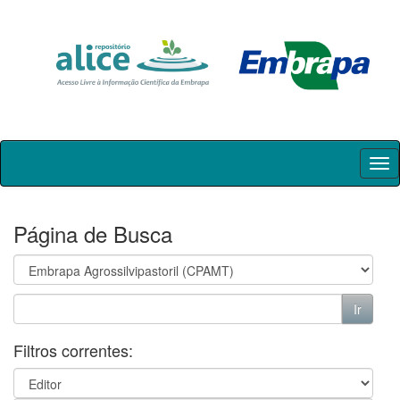
Skip
navigation
Página de Busca
Filtros correntes: