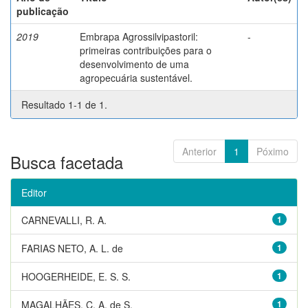
publicação
2019
Embrapa Agrossilvipastoril:
-
primeiras contribuições para o
desenvolvimento de uma
agropecuária sustentável.
Resultado 1-1 de 1.
Anterior
1
Póximo
Busca facetada
Editor
CARNEVALLI, R. A.
1
FARIAS NETO, A. L. de
1
HOOGERHEIDE, E. S. S.
1
MAGALHÃES, C. A. de S.
1