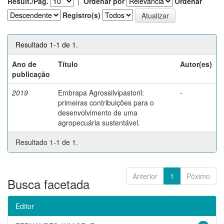
Result./Pág.
|
Ordenar por
Ordenar
Registro(s)
Resultado 1-1 de 1.
Ano de
Título
Autor(es)
publicação
2019
Embrapa Agrossilvipastoril:
-
primeiras contribuições para o
desenvolvimento de uma
agropecuária sustentável.
Resultado 1-1 de 1.
Anterior
1
Póximo
Busca facetada
Editor