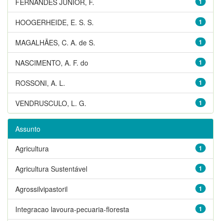
FERNANDES JUNIOR, F.
1
HOOGERHEIDE, E. S. S.
1
MAGALHÃES, C. A. de S.
1
NASCIMENTO, A. F. do
1
ROSSONI, A. L.
1
VENDRUSCULO, L. G.
1
Assunto
Agricultura
1
Agricultura Sustentável
1
Agrossilvipastoril
1
Integracao lavoura-pecuaria-floresta
1