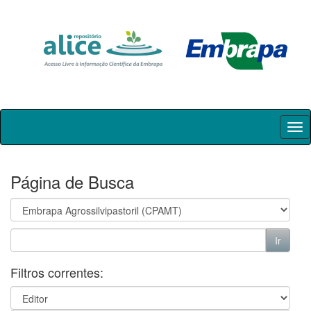
Skip
navigation
Página de Busca
Filtros correntes: