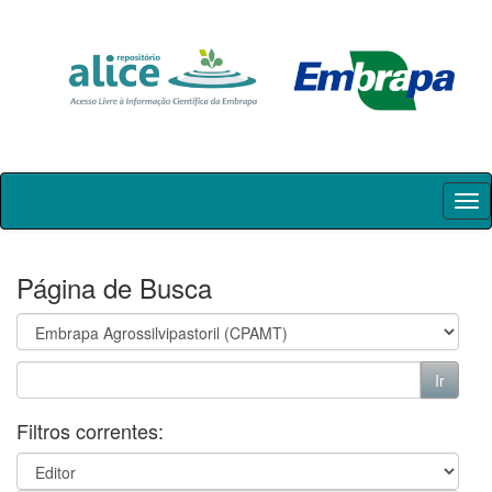
Skip
navigation
Página de Busca
Filtros correntes: