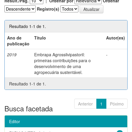
Result./Pág.
|
Ordenar por
Ordenar
Registro(s)
Resultado 1-1 de 1.
Ano de
Título
Autor(es)
publicação
2019
Embrapa Agrossilvipastoril:
-
primeiras contribuições para o
desenvolvimento de uma
agropecuária sustentável.
Resultado 1-1 de 1.
Anterior
1
Póximo
Busca facetada
Editor