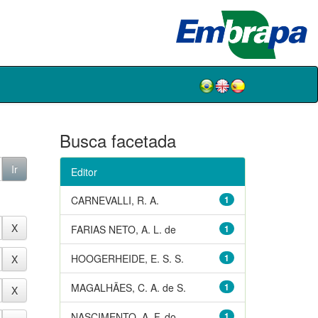
Busca facetada
Editor
CARNEVALLI, R. A.
1
FARIAS NETO, A. L. de
1
HOOGERHEIDE, E. S. S.
1
MAGALHÃES, C. A. de S.
1
NASCIMENTO, A. F. do
1