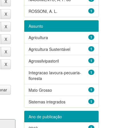
ROSSONI, A. L.
1
Assunto
Agricultura
1
Agricultura Sustentável
1
Agrossilvipastoril
1
Integracao lavoura-pecuaria-
1
floresta
Mato Grosso
1
Sistemas integrados
1
Ano de publicação
2019
1