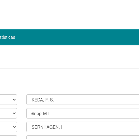
atísticas