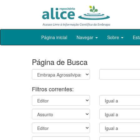
Skip
Página inicial
Navegar
Sobre
Est
navigation
Página de Busca
Filtros correntes: