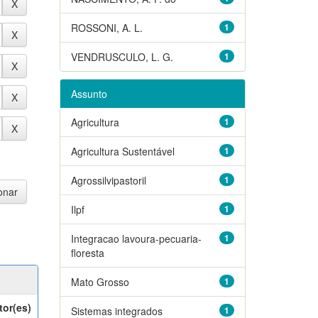
ROSSONI, A. L.
1
VENDRUSCULO, L. G.
1
Assunto
Agricultura
1
Agricultura Sustentável
1
Agrossilvipastoril
1
Ilpf
1
Integracao lavoura-pecuaria-
1
floresta
Mato Grosso
1
tor(es)
Sistemas integrados
1