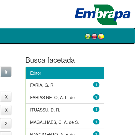
Busca facetada
Editor
FARIA, G. R.
1
FARIAS NETO, A. L. de
1
ITUASSU, D. R.
1
MAGALHÃES, C. A. de S.
1
NASCIMENTO, A. F. do
1