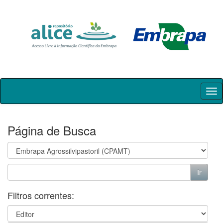
Skip
navigation
Página de Busca
Filtros correntes: