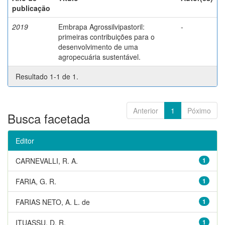
publicação
2019
Embrapa Agrossilvipastoril:
-
primeiras contribuições para o
desenvolvimento de uma
agropecuária sustentável.
Resultado 1-1 de 1.
Anterior
1
Póximo
Busca facetada
Editor
CARNEVALLI, R. A.
1
FARIA, G. R.
1
FARIAS NETO, A. L. de
1
ITUASSU, D. R.
1