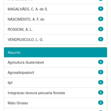
MAGALHÃES, C. A. de S.
1
NASCIMENTO, A. F. do
1
ROSSONI, A. L.
1
VENDRUSCULO, L. G.
1
Assunto
Agricultura Sustentável
1
Agrossilvipastoril
1
Ilpf
1
Integracao lavoura-pecuaria-floresta
1
Mato Grosso
1