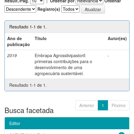
Result./Pág.
|
Ordenar por
Ordenar
Registro(s)
Resultado 1-1 de 1.
Ano de
Título
Autor(es)
publicação
2019
Embrapa Agrossilvipastoril:
-
primeiras contribuições para o
desenvolvimento de uma
agropecuária sustentável.
Resultado 1-1 de 1.
Anterior
1
Póximo
Busca facetada
Editor