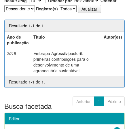
Result./Pág.
|
Ordenar por
Ordenar
Registro(s)
Resultado 1-1 de 1.
Ano de
Título
Autor(es)
publicação
2019
Embrapa Agrossilvipastoril:
-
primeiras contribuições para o
desenvolvimento de uma
agropecuária sustentável.
Resultado 1-1 de 1.
Anterior
1
Póximo
Busca facetada
Editor