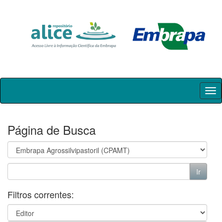
Skip
navigation
Página de Busca
Filtros correntes: