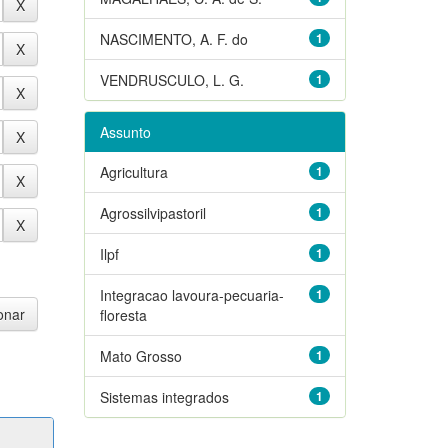
NASCIMENTO, A. F. do
1
VENDRUSCULO, L. G.
1
Assunto
Agricultura
1
Agrossilvipastoril
1
Ilpf
1
Integracao lavoura-pecuaria-
1
floresta
Mato Grosso
1
Sistemas integrados
1