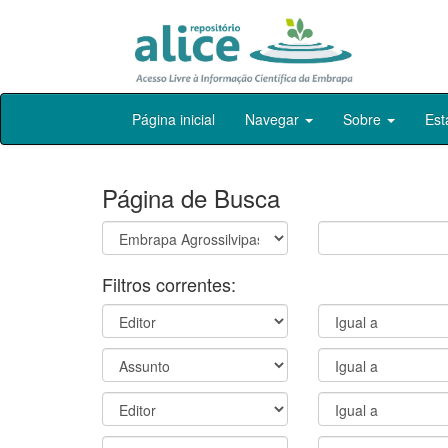
Skip
Página inicial
Navegar
Sobre
Est
navigation
Página de Busca
Filtros correntes: