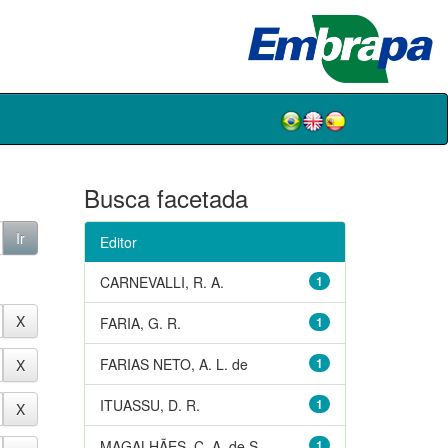
Busca facetada
Editor
CARNEVALLI, R. A.
1
FARIA, G. R.
1
FARIAS NETO, A. L. de
1
ITUASSU, D. R.
1
MAGALHÃES, C. A. de S.
1